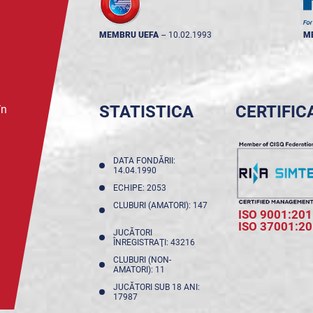
MEMBRU UEFA
--
10.02.1993
M
STATISTICA
CERTIFIC
în
DATA FONDĂRII:
14.04.1990
ECHIPE: 2053
CLUBURI (AMATORI): 147
ISO 9001:201
ISO 37001:2
JUCĂTORI
ÎNREGISTRAŢI: 43216
CLUBURI (NON-
AMATORI): 11
JUCĂTORI SUB 18 ANI:
17987