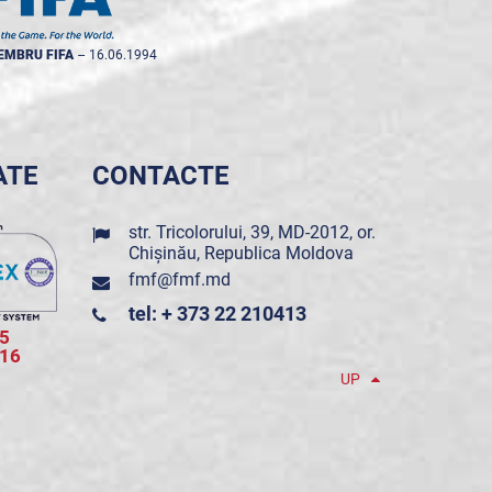
EMBRU FIFA
--
16.06.1994
ATE
CONTACTE
str. Tricolorului, 39, MD-2012, or.
Chișinău, Republica Moldova
fmf@fmf.md
tel: + 373 22 210413
5
016
UP