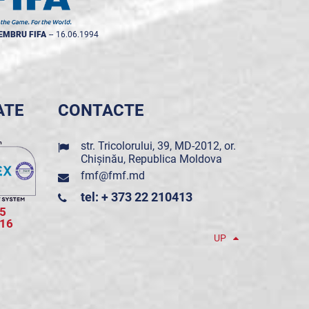
EMBRU FIFA
--
16.06.1994
ATE
CONTACTE
str. Tricolorului, 39, MD-2012, or.
Chișinău, Republica Moldova
fmf@fmf.md
tel: + 373 22 210413
5
016
UP