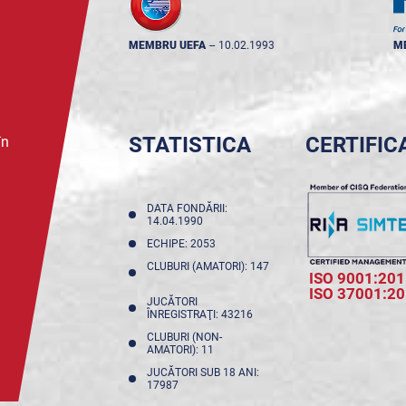
MEMBRU UEFA
--
10.02.1993
M
STATISTICA
CERTIFIC
în
DATA FONDĂRII:
14.04.1990
ECHIPE: 2053
CLUBURI (AMATORI): 147
ISO 9001:201
ISO 37001:2
JUCĂTORI
ÎNREGISTRAŢI: 43216
CLUBURI (NON-
AMATORI): 11
JUCĂTORI SUB 18 ANI:
17987