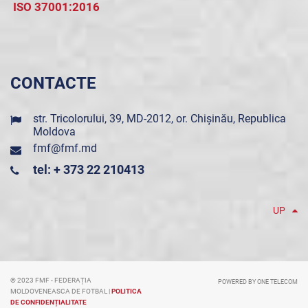
ISO 37001:2016
CONTACTE
str. Tricolorului, 39, MD-2012, or. Chișinău, Republica
Moldova
fmf@fmf.md
tel: + 373 22 210413
UP
© 2023 FMF - FEDERAȚIA
POWERED BY ONE TELECOM
MOLDOVENEASCA DE FOTBAL |
POLITICA
DE CONFIDENȚIALITATE