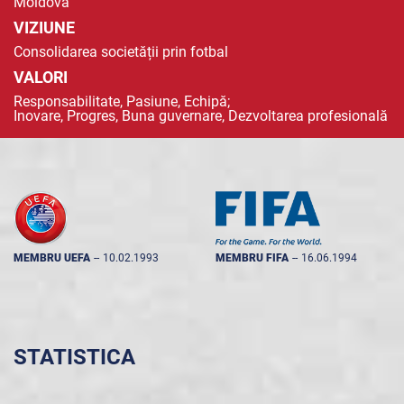
Moldova
VIZIUNE
Consolidarea societății prin fotbal
VALORI
Responsabilitate, Pasiune, Echipă;
Inovare, Progres, Buna guvernare, Dezvoltarea profesională
MEMBRU UEFA
--
10.02.1993
MEMBRU FIFA
--
16.06.1994
STATISTICA