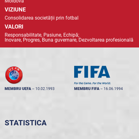
Moldova
VIZIUNE
Consolidarea societății prin fotbal
VALORI
Responsabilitate, Pasiune, Echipă;
Inovare, Progres, Buna guvernare, Dezvoltarea profesională
MEMBRU UEFA
--
10.02.1993
MEMBRU FIFA
--
16.06.1994
STATISTICA