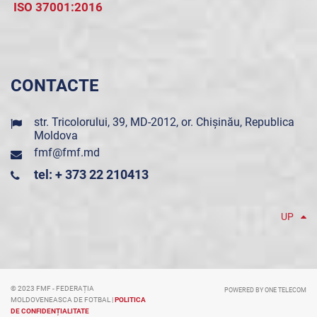
ISO 37001:2016
CONTACTE
str. Tricolorului, 39, MD-2012, or. Chișinău, Republica
Moldova
fmf@fmf.md
tel: + 373 22 210413
UP
© 2023 FMF - FEDERAȚIA
POWERED BY ONE TELECOM
MOLDOVENEASCA DE FOTBAL |
POLITICA
DE CONFIDENȚIALITATE