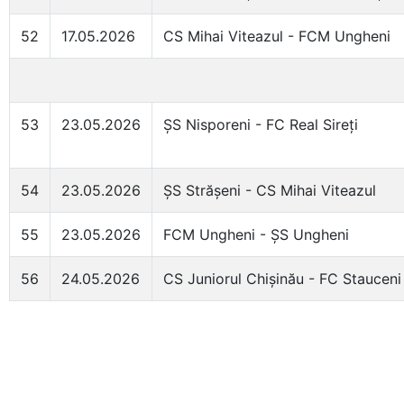
52
17.05.2026
CS Mihai Viteazul - FCM Ungheni
53
23.05.2026
ȘS Nisporeni - FC Real Sireți
54
23.05.2026
ȘS Strășeni - CS Mihai Viteazul
55
23.05.2026
FCM Ungheni - ȘS Ungheni
56
24.05.2026
CS Juniorul Chișinău - FC Stauceni