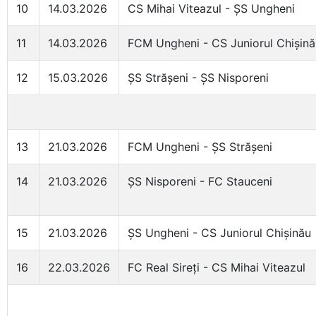
10
14.03.2026
CS Mihai Viteazul - ȘS Ungheni
11
14.03.2026
FCM Ungheni - CS Juniorul Chișină
12
15.03.2026
ȘS Strășeni - ȘS Nisporeni
13
21.03.2026
FCM Ungheni - ȘS Strășeni
14
21.03.2026
ȘS Nisporeni - FC Stauceni
15
21.03.2026
ȘS Ungheni - CS Juniorul Chișinău
16
22.03.2026
FC Real Sireți - CS Mihai Viteazul