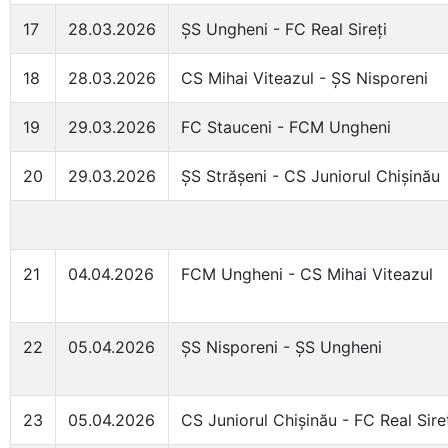
17
28.03.2026
ȘS Ungheni - FC Real Sireți
18
28.03.2026
CS Mihai Viteazul - ȘS Nisporeni
19
29.03.2026
FC Stauceni - FCM Ungheni
20
29.03.2026
ȘS Strășeni - CS Juniorul Chișinău
21
04.04.2026
FCM Ungheni - CS Mihai Viteazul
22
05.04.2026
ȘS Nisporeni - ȘS Ungheni
23
05.04.2026
CS Juniorul Chișinău - FC Real Sire