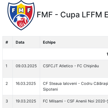
FMF - Cupa LFFM Et
#
Data
Echipe
1
09.03.2025
CSFCJT Atletico - FC Chișinău
2
16.03.2025
CF Steaua Ialoveni - Codru Călăraș
Sipoteni
3
19.03.2025
FC Milsami - CSF Anenii Noi 2020-