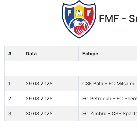
FMF - Su
#
Data
Echipe
1
29.03.2025
CSF Bălți - FC Milsami
2
29.03.2025
FC Petrocub - FC Sheri
3
30.03.2025
FC Zimbru - CSF Sparta