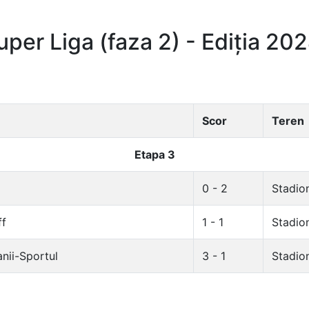
per Liga (faza 2) - Ediția 20
Scor
Teren
Etapa 3
0 - 2
Stadion
ff
1 - 1
Stadion
nii-Sportul
3 - 1
Stadio