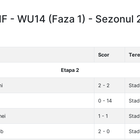
 - WU14 (Faza 1) - Sezonul
Scor
Ter
Etapa 2
ni
2 - 2
Stadi
0 - 14
Stad
hei
1 - 1
Stad
ub
2 - 0
Stad