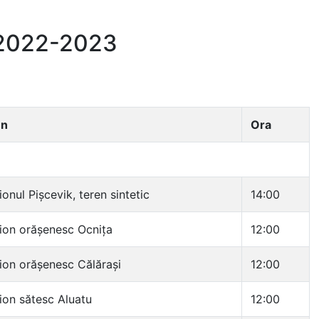
 2022-2023
en
Ora
onul Pișcevik, teren sintetic
14:00
ion orășenesc Ocnița
12:00
ion orășenesc Călărași
12:00
ion sătesc Aluatu
12:00