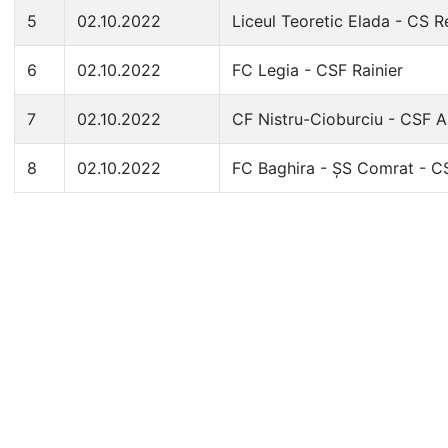
5
02.10.2022
Liceul Teoretic Elada - CS R
6
02.10.2022
FC Legia - CSF Rainier
7
02.10.2022
CF Nistru-Cioburciu - CSF A
8
02.10.2022
FC Baghira - ȘS Comrat - C