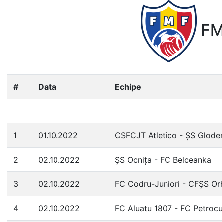
FMF
#
Data
Echipe
1
01.10.2022
CSFCJT Atletico - ȘS Glode
2
02.10.2022
ȘS Ocnița - FC Belceanka
3
02.10.2022
FC Codru-Juniori - CFȘS Or
4
02.10.2022
FC Aluatu 1807 - FC Petroc