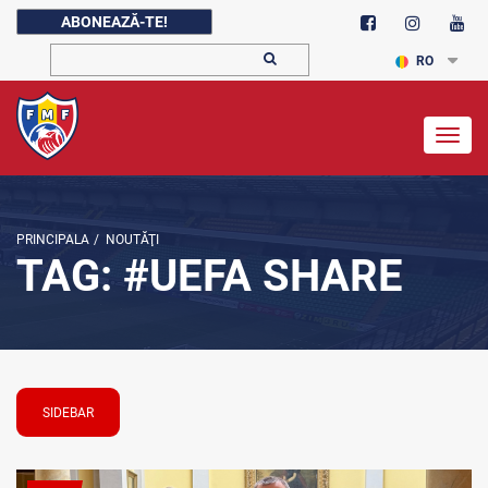
ABONEAZĂ-TE!
RO
Togg
navig
PRINCIPALA
/
NOUTĂŢI
TAG: #UEFA SHARE
SIDEBAR