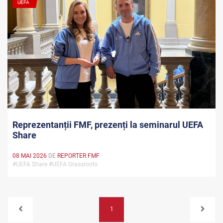
UEFA
Reprezentanții FMF, prezenți la seminarul UEFA
Share
08 MAI 2026
DE
REPORTER FMF
#UEFA Share #UEFA Grassroots
1