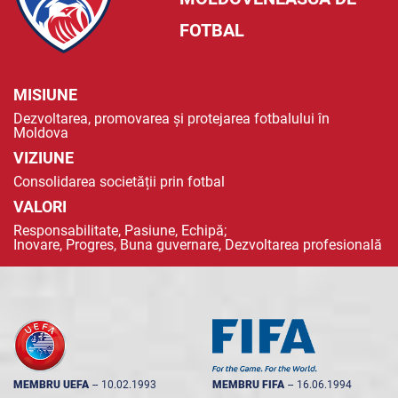
FOTBAL
MISIUNE
Dezvoltarea, promovarea și protejarea fotbalului în
Moldova
VIZIUNE
Consolidarea societății prin fotbal
VALORI
Responsabilitate, Pasiune, Echipă;
Inovare, Progres, Buna guvernare, Dezvoltarea profesională
MEMBRU UEFA
--
10.02.1993
MEMBRU FIFA
--
16.06.1994