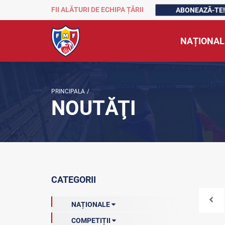
FII ALĂTURI DE ECHIPA ȚĂRII
ABONEAZĂ-TE!
NAȚIONAL
PRINCIPALA
/
NOUTĂŢI
CATEGORII
NAȚIONALE
COMPETIȚII