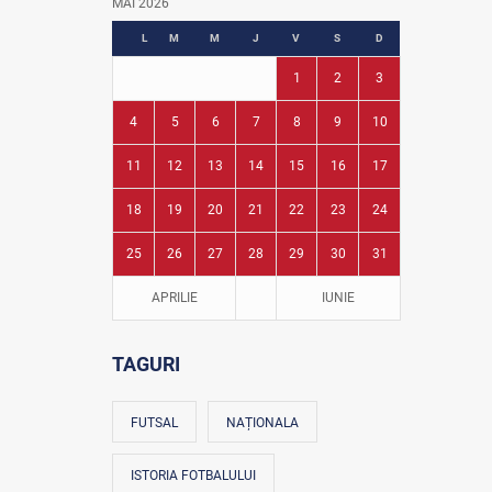
MAI 2026
Fotbal în grădinițe
L
M
M
J
V
S
D
1
2
3
4
5
6
7
8
9
10
11
12
13
14
15
16
17
18
19
20
21
22
23
24
25
26
27
28
29
30
31
APRILIE
IUNIE
TAGURI
FUTSAL
NAȚIONALA
ISTORIA FOTBALULUI