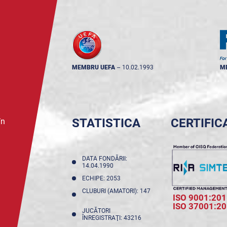
MEMBRU UEFA
--
10.02.1993
M
STATISTICA
CERTIFIC
în
DATA FONDĂRII:
14.04.1990
ECHIPE: 2053
CLUBURI (AMATORI): 147
ISO 9001:201
ISO 37001:2
JUCĂTORI
ÎNREGISTRAŢI: 43216