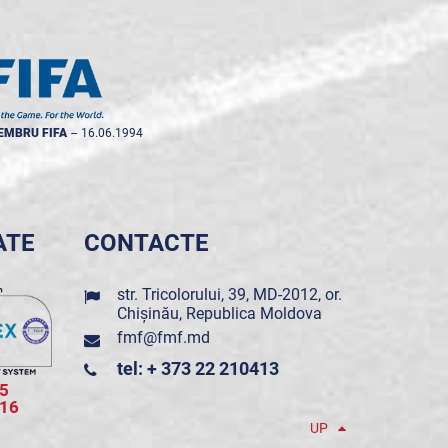
EMBRU FIFA
--
16.06.1994
ATE
CONTACTE
str. Tricolorului, 39, MD-2012, or.
Chișinău, Republica Moldova
fmf@fmf.md
tel: + 373 22 210413
5
016
UP