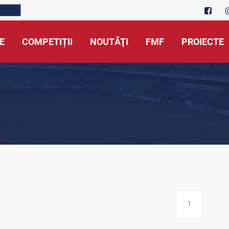
E
COMPETIȚII
NOUTĂŢI
FMF
PROIECTE
1