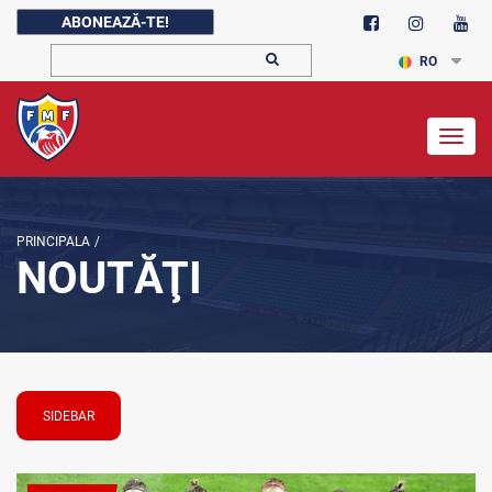
ABONEAZĂ-TE!
RO
Togg
navig
PRINCIPALA
/
NOUTĂŢI
SIDEBAR