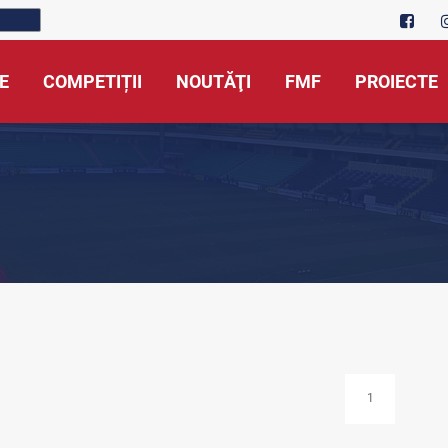
E
COMPETIȚII
NOUTĂŢI
FMF
PROIECTE
1