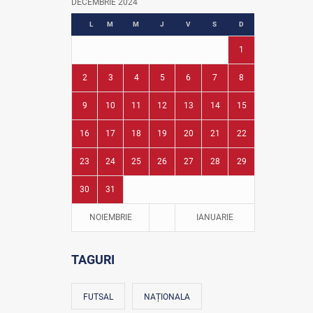
DECEMBRIE 2024
Fotbal în grădinițe
L
M
M
J
V
S
D
1
2
3
4
5
6
7
8
9
10
11
12
13
14
15
16
17
18
19
20
21
22
23
24
25
26
27
28
29
30
31
NOIEMBRIE
IANUARIE
TAGURI
FUTSAL
NAȚIONALA