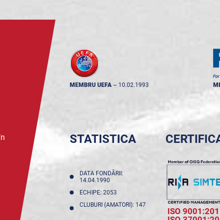
MEMBRU UEFA
--
10.02.1993
M
STATISTICA
CERTIFIC
în
DATA FONDĂRII:
14.04.1990
ECHIPE: 2053
CLUBURI (AMATORI): 147
ISO 9001:201
ISO 37001:2