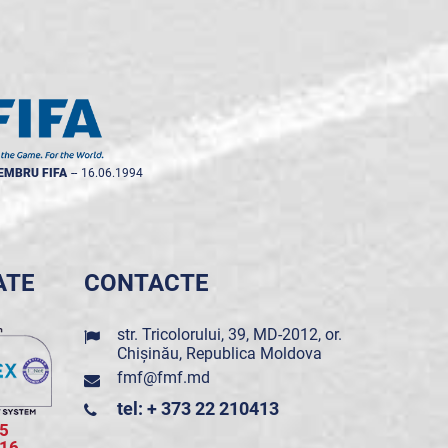
EMBRU FIFA
--
16.06.1994
ATE
CONTACTE
str. Tricolorului, 39, MD-2012, or.
Chișinău, Republica Moldova
fmf@fmf.md
tel: + 373 22 210413
5
016