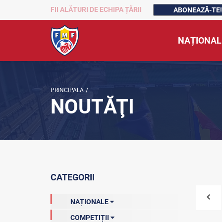
FII ALĂTURI DE ECHIPA ȚĂRII
ABONEAZĂ-TE!
NAȚIONAL
PRINCIPALA
/
NOUTĂŢI
CATEGORII
NAȚIONALE
COMPETIȚII