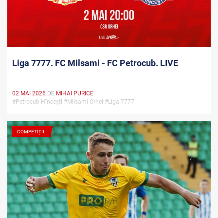
Liga 7777. FC Milsami - FC Petrocub. LIVE
02 MAI 2026
DE
MIHAI PURICE
#Petrocub Hîncești #Milsami Orhei #Liga 7777
COMPETIȚII