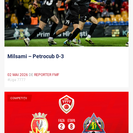
Milsami – Petrocub 0-3
02 MAI 2026
DE
REPORTER FMF
#Liga 7777
COMPETIȚII