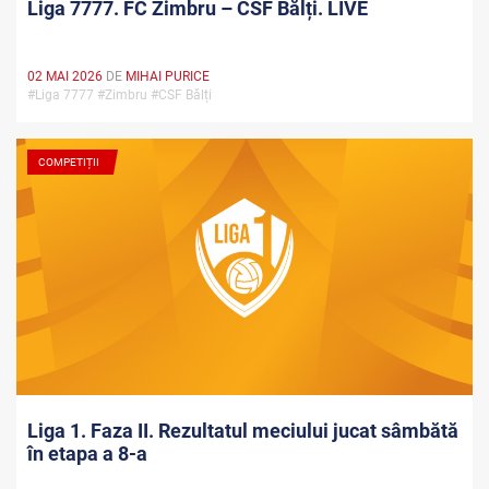
Liga 7777. FC Zimbru – CSF Bălți. LIVE
02 MAI 2026
DE
MIHAI PURICE
#Liga 7777 #Zimbru #CSF Bălți
COMPETIȚII
Liga 1. Faza II. Rezultatul meciului jucat sâmbătă
în etapa a 8-a