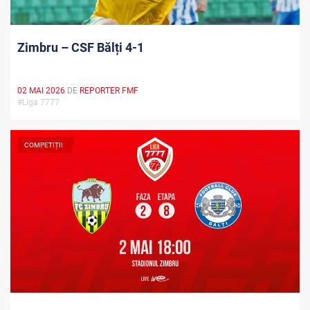
Zimbru – CSF Bălți 4-1
02 MAI 2026
DE
REPORTER FMF
#Liga 7777
COMPETIȚII