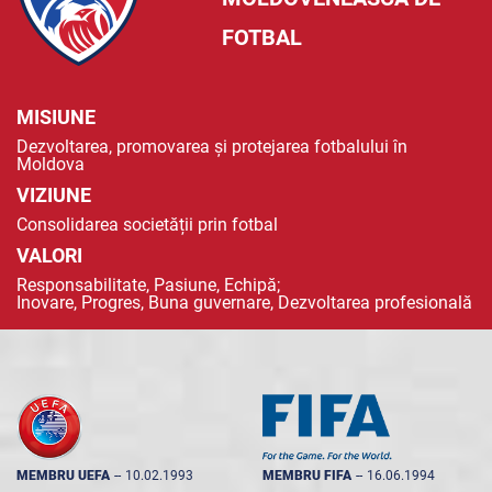
FOTBAL
MISIUNE
Dezvoltarea, promovarea și protejarea fotbalului în
Moldova
VIZIUNE
Consolidarea societății prin fotbal
VALORI
Responsabilitate, Pasiune, Echipă;
Inovare, Progres, Buna guvernare, Dezvoltarea profesională
MEMBRU UEFA
--
10.02.1993
MEMBRU FIFA
--
16.06.1994