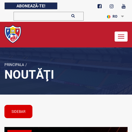
ABONEAZĂ-TE!
RO
Togg
navig
PRINCIPALA
/
NOUTĂŢI
SIDEBAR