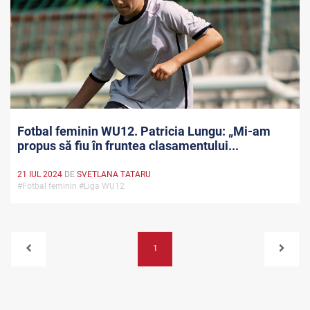
Fotbal feminin WU12. Patricia Lungu: „Mi-am
propus să fiu în fruntea clasamentului...
21 IUL 2024
DE
SVETLANA TATARU
#Fotbal feminin #Liga WU12
1