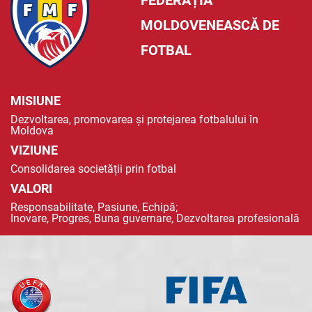
FEDERAȚIA
MOLDOVENEASCĂ DE
FOTBAL
MISIUNE
Dezvoltarea, promovarea și protejarea fotbalului în
Moldova
VIZIUNE
Consolidarea societății prin fotbal
VALORI
Responsabilitate, Pasiune, Echipă;
Inovare, Progres, Buna guvernare, Dezvoltarea profesională