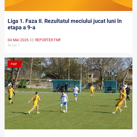
Liga 1. Faza II. Rezultatul meciului jucat luni în
etapa a 9-a
04 MAI 2026
DE
REPORTER FMF
#Liga 1
FMF