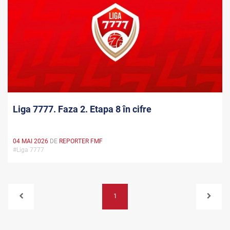
Liga 7777. Faza 2. Etapa 8 în cifre
04 MAI 2026
DE
REPORTER FMF
#Liga 7777
1