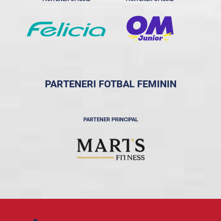
PARTENERI FOTBAL FEMININ
PARTENER PRINCIPAL