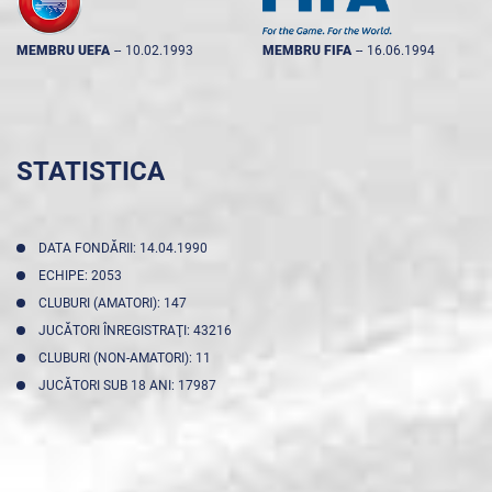
MEMBRU UEFA
--
10.02.1993
MEMBRU FIFA
--
16.06.1994
STATISTICA
DATA FONDĂRII: 14.04.1990
ECHIPE: 2053
CLUBURI (AMATORI): 147
JUCĂTORI ÎNREGISTRAŢI: 43216
CLUBURI (NON-AMATORI): 11
JUCĂTORI SUB 18 ANI: 17987