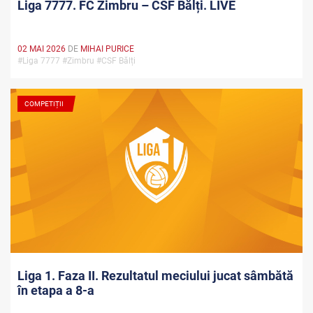
Liga 7777. FC Zimbru – CSF Bălți. LIVE
02 MAI 2026
DE
MIHAI PURICE
#Liga 7777 #Zimbru #CSF Bălți
COMPETIȚII
Liga 1. Faza II. Rezultatul meciului jucat sâmbătă
în etapa a 8-a