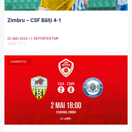
Zimbru – CSF Bălți 4-1
02 MAI 2026
DE
REPORTER FMF
#Liga 7777
COMPETIȚII