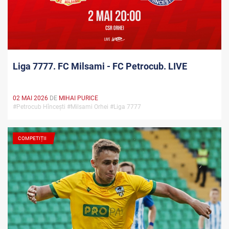
Liga 7777. FC Milsami - FC Petrocub. LIVE
02 MAI 2026
DE
MIHAI PURICE
#Petrocub Hîncești #Milsami Orhei #Liga 7777
COMPETIȚII