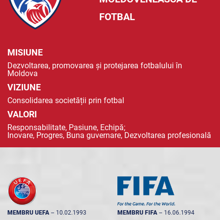
FOTBAL
MISIUNE
Dezvoltarea, promovarea și protejarea fotbalului în
Moldova
VIZIUNE
Consolidarea societății prin fotbal
VALORI
Responsabilitate, Pasiune, Echipă;
Inovare, Progres, Buna guvernare, Dezvoltarea profesională
MEMBRU UEFA
--
10.02.1993
MEMBRU FIFA
--
16.06.1994