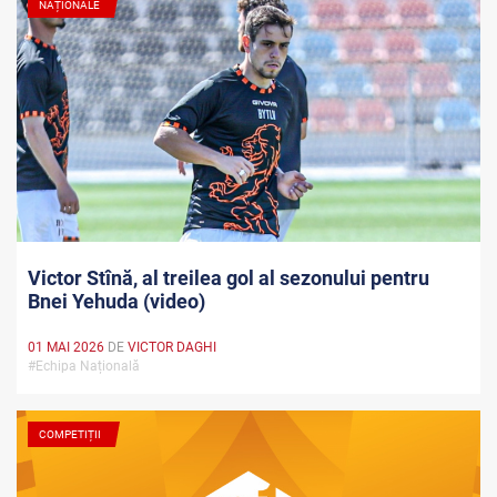
NAȚIONALE
Victor Stînă, al treilea gol al sezonului pentru
Bnei Yehuda (video)
01 MAI 2026
DE
VICTOR DAGHI
#Echipa Națională
COMPETIȚII