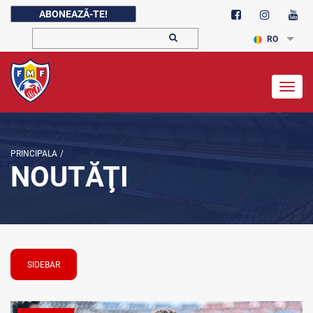
ABONEAZĂ-TE!
RO
Togg
navig
PRINCIPALA
/
NOUTĂŢI
SIDEBAR