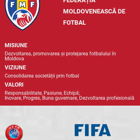
FEDERAȚIA
MOLDOVENEASCĂ DE
FOTBAL
MISIUNE
Dezvoltarea, promovarea și protejarea fotbalului în
Moldova
VIZIUNE
Consolidarea societății prin fotbal
VALORI
Responsabilitate, Pasiune, Echipă;
Inovare, Progres, Buna guvernare, Dezvoltarea profesională