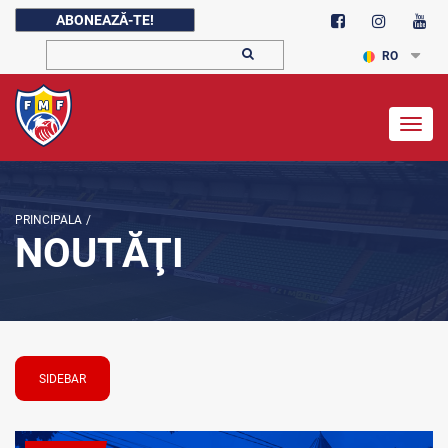
ABONEAZĂ-TE!
RO
Togg
navig
PRINCIPALA
/
NOUTĂŢI
SIDEBAR