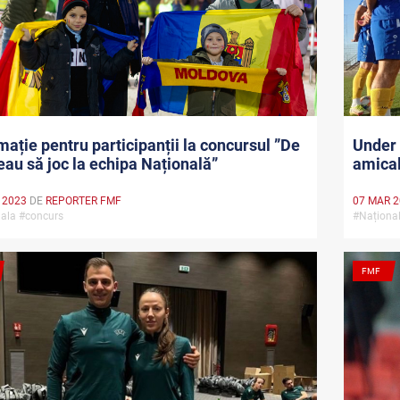
mație pentru participanții la concursul ”De
Under 
eau să joc la echipa Națională”
amica
 2023
DE
REPORTER FMF
07 MAR 
nala #concurs
#Naționa
FMF