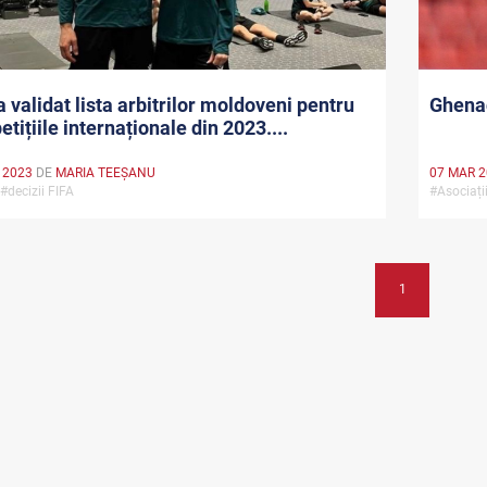
a validat lista arbitrilor moldoveni pentru
Ghenad
tițiile internaționale din 2023....
 2023
DE
MARIA TEEŞANU
07 MAR 
 #decizii FIFA
#Asociați
1