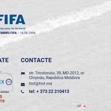
EMBRU FIFA
--
16.06.1994
ATE
CONTACTE
str. Tricolorului, 39, MD-2012, or.
Chișinău, Republica Moldova
fmf@fmf.md
tel: + 373 22 210413
5
016
UP