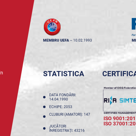
MEMBRU UEFA
--
10.02.1993
M
STATISTICA
CERTIFIC
în
DATA FONDĂRII:
14.04.1990
ECHIPE: 2053
CLUBURI (AMATORI): 147
ISO 9001:201
ISO 37001:2
JUCĂTORI
ÎNREGISTRAŢI: 43216