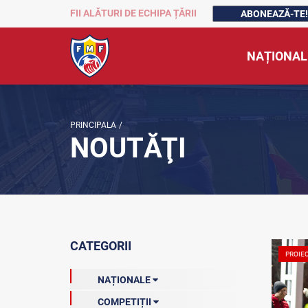
FII ALĂTURI DE ECHIPA ȚĂRII
ABONEAZĂ-TE!
NAȚIONAL
PRINCIPALA
/
NOUTĂŢI
CATEGORII
PROIE
NAȚIONALE
COMPETIȚII