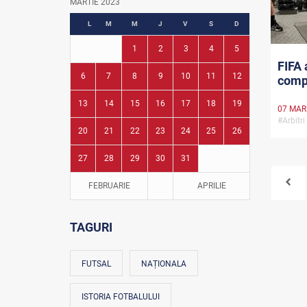
MARTIE 2023
Fotbal în grădinițe
L
M
M
J
V
S
D
1
2
3
4
5
FIFA 
6
7
8
9
10
11
12
compe
13
14
15
16
17
18
19
07 MAR
#Arbitri
20
21
22
23
24
25
26
27
28
29
30
31
FEBRUARIE
APRILIE
TAGURI
FUTSAL
NAȚIONALA
ISTORIA FOTBALULUI