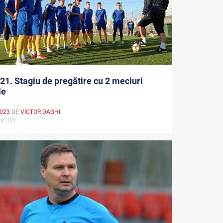
21. Stagiu de pregătire cu 2 meciuri
le
2023
DE
VICTOR DAGHI
la U21