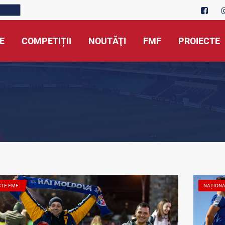
E
COMPETIȚII
NOUTĂŢI
FMF
PROIECTE
CTE FMF
NAȚION