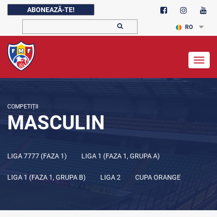
ABONEAZĂ-TE!
RO
Togg
navig
COMPETIȚII
MASCULIN
LIGA 7777 (FAZA 1)
LIGA 1 (FAZA 1, GRUPA A)
LIGA 1 (FAZA 1, GRUPA B)
LIGA 2
CUPA ORANGE