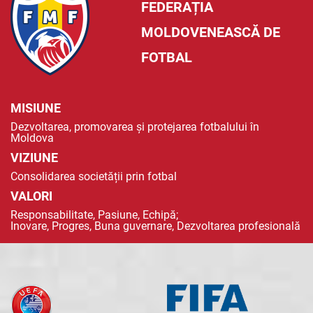
FEDERAȚIA
MOLDOVENEASCĂ DE
FOTBAL
MISIUNE
Dezvoltarea, promovarea și protejarea fotbalului în
Moldova
VIZIUNE
Consolidarea societății prin fotbal
VALORI
Responsabilitate, Pasiune, Echipă;
Inovare, Progres, Buna guvernare, Dezvoltarea profesională