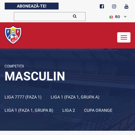
ABONEAZĂ-TE!
RO
Togg
navig
COMPETIȚII
MASCULIN
LIGA 7777 (FAZA 1)
LIGA 1 (FAZA 1, GRUPA A)
LIGA 1 (FAZA 1, GRUPA B)
LIGA 2
CUPA ORANGE