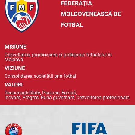
FEDERAȚIA
MOLDOVENEASCĂ DE
FOTBAL
MISIUNE
Dezvoltarea, promovarea și protejarea fotbalului în
Moldova
VIZIUNE
Consolidarea societății prin fotbal
VALORI
Responsabilitate, Pasiune, Echipă;
Inovare, Progres, Buna guvernare, Dezvoltarea profesională