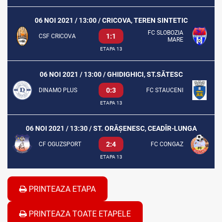
06 NOI 2021 / 13:00 / CRICOVA, TEREN SINTETIC
FC SLOBOZIA
1:1
CSF CRICOVA
MARE
ETAPA 13
06 NOI 2021 / 13:00 / GHIDIGHICI, ST.SĂTESC
0:3
DINAMO PLUS
FC STAUCENI
ETAPA 13
06 NOI 2021 / 13:30 / ST. ORĂȘENESC, CEADÎR-LUNGA
2:4
CF OGUZSPORT
FC CONGAZ
ETAPA 13
PRINTEAZA ETAPA
PRINTEAZA TOATE ETAPELE