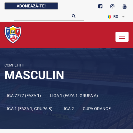
ABONEAZĂ-TE!
RO
Togg
navig
COMPETIȚII
MASCULIN
LIGA 7777 (FAZA 1)
LIGA 1 (FAZA 1, GRUPA A)
LIGA 1 (FAZA 1, GRUPA B)
LIGA 2
CUPA ORANGE