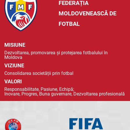
FEDERAȚIA
MOLDOVENEASCĂ DE
FOTBAL
MISIUNE
Dezvoltarea, promovarea și protejarea fotbalului în
Moldova
VIZIUNE
Consolidarea societății prin fotbal
VALORI
Responsabilitate, Pasiune, Echipă;
Inovare, Progres, Buna guvernare, Dezvoltarea profesională