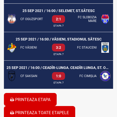
25 SEP 2021 / 16:00 / SELEMET, ST.SĂTESC
FC SLOBOZIA
2:1
CF OGUZSPORT
MARE
ETAPA 7
25 SEP 2021 / 16:00 / VĂSIENI, STADIONUL SĂTESC
3:2
FC VĂSIENI
FC STAUCENI
ETAPA 7
25 SEP 2021 / 16:00 / CEADÎR-LUNGA. CEADÎR LUNGA, ST. ORĂȘENESC T.S
1:0
CF SAKSAN
FC CIMIȘLIA
ETAPA 7
PRINTEAZA ETAPA
PRINTEAZA TOATE ETAPELE