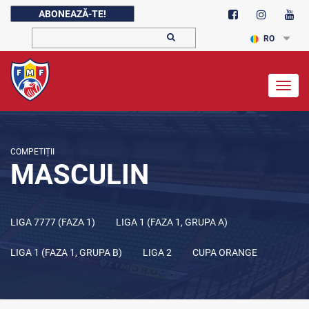
ABONEAZĂ-TE!
RO
Togg
navig
COMPETIȚII
MASCULIN
LIGA 7777 (FAZA 1)
LIGA 1 (FAZA 1, GRUPA A)
LIGA 1 (FAZA 1, GRUPA B)
LIGA 2
CUPA ORANGE