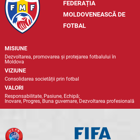
FEDERAȚIA
MOLDOVENEASCĂ DE
FOTBAL
MISIUNE
Dezvoltarea, promovarea și protejarea fotbalului în
Moldova
VIZIUNE
Consolidarea societății prin fotbal
VALORI
Responsabilitate, Pasiune, Echipă;
Inovare, Progres, Buna guvernare, Dezvoltarea profesională