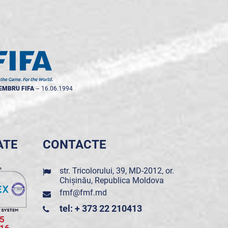
EMBRU FIFA
--
16.06.1994
ATE
CONTACTE
str. Tricolorului, 39, MD-2012, or.
Chișinău, Republica Moldova
fmf@fmf.md
tel: + 373 22 210413
5