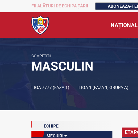
FII ALĂTURI DE ECHIPA ȚĂRII
ABONEAZĂ-TE!
NAȚIONAL
COMPETIȚII
MASCULIN
LIGA 7777 (FAZA 1)
LIGA 1 (FAZA 1, GRUPA A)
ECHIPE
ETAP
MECIURI