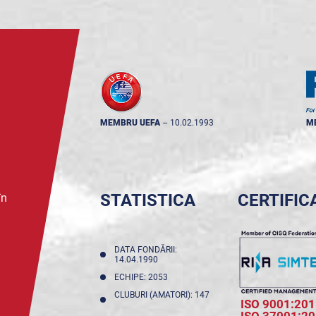
MEMBRU UEFA
--
10.02.1993
M
STATISTICA
CERTIFIC
în
DATA FONDĂRII:
14.04.1990
ECHIPE: 2053
CLUBURI (AMATORI): 147
ISO 9001:201