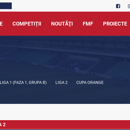
E
COMPETIȚII
NOUTĂŢI
FMF
PROIECTE
LIGA 1 (FAZA 1, GRUPA B)
LIGA 2
CUPA ORANGE
A 2