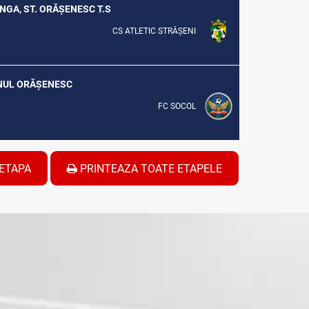
UNGA, ST. ORĂȘENESC T.S
CS ATLETIC STRĂȘENI
IONUL ORĂȘENESC
FC SOCOL
ETAPA
PRINTEAZA TOATE ETAPELE