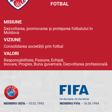
FOTBAL
MISIUNE
Dezvoltarea, promovarea și protejarea fotbalului în
Moldova
VIZIUNE
Consolidarea societății prin fotbal
VALORI
Responsabilitate, Pasiune, Echipă;
Inovare, Progres, Buna guvernare, Dezvoltarea profesională
MEMBRU UEFA
--
10.02.1993
MEMBRU FIFA
--
16.06.1994