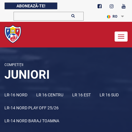
ABONEAZĂ-TE!
RO
Togg
navig
COMPETIȚII
JUNIORI
LR-16 NORD
LR 16 CENTRU
LR 16 EST
LR 16 SUD
LR-14 NORD PLAY OFF 25/26
LR-14 NORD BARAJ TOAMNA