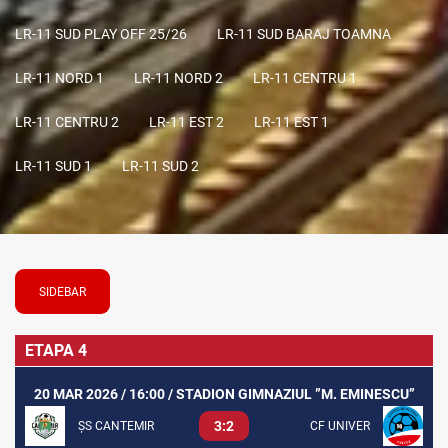
LR-11 SUD PLAY OFF 25/26
LR-11 SUD BARAJ TOAMNA
LR-11 NORD 1
LR-11 NORD 2
LR-11 CENTRU 1
LR-11 CENTRU 2
LR-11 EST 2
LR-11 EST 1
LR-11 SUD 1
LR-11 SUD 2
SIDEBAR
ETAPA 4
20 MAR 2026 / 16:00 / STADION GIMNAZIUL ”M. EMINESCU”
3:2
ȘS CANTEMIR
CF UNIVER