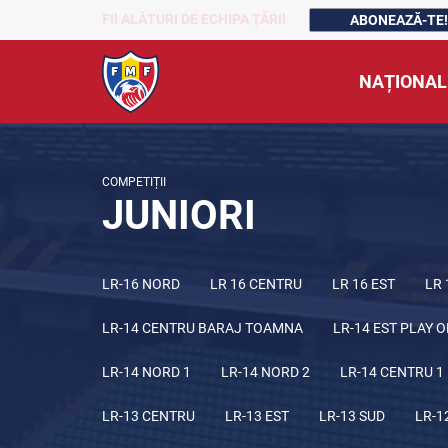
FII ALĂTURI DE ECHIPA ȚĂRII
ABONEAZĂ-TE!
NAȚIONAL
COMPETIȚII
JUNIORI
LR-16 NORD
LR 16 CENTRU
LR 16 EST
LR 
LR-14 CENTRU BARAJ TOAMNA
LR-14 EST PLAY O
LR-14 NORD 1
LR-14 NORD 2
LR-14 CENTRU 1
LR-13 CENTRU
LR-13 EST
LR-13 SUD
LR-1