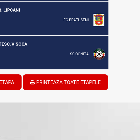
R. LIPCANI
FC BRĂTUȘENI
ATESC, VISOCA
ȘS OCNIȚA
ETAPA
PRINTEAZA TOATE ETAPELE