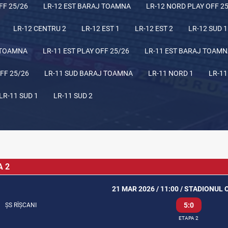
FF 25/26
LR-12 EST BARAJ TOAMNA
LR-12 NORD PLAY OFF 2
LR-12 CENTRU 2
LR-12 EST 1
LR-12 EST 2
LR-12 SUD 1
 TOAMNA
LR-11 EST PLAY OFF 25/26
LR-11 EST BARAJ TOAM
FF 25/26
LR-11 SUD BARAJ TOAMNA
LR-11 NORD 1
LR-11
LR-11 SUD 1
LR-11 SUD 2
A 2
21 MAR 2026 / 11:00 / STADIONUL
5:0
ȘS RÎȘCANI
ETAPA 2