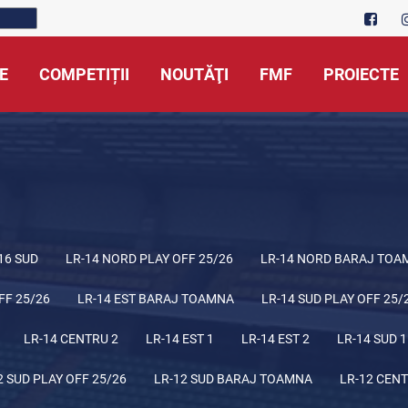
E
COMPETIȚII
NOUTĂŢI
FMF
PROIECTE
16 SUD
LR-14 NORD PLAY OFF 25/26
LR-14 NORD BARAJ TOA
FF 25/26
LR-14 EST BARAJ TOAMNA
LR-14 SUD PLAY OFF 25/
LR-14 CENTRU 2
LR-14 EST 1
LR-14 EST 2
LR-14 SUD 1
2 SUD PLAY OFF 25/26
LR-12 SUD BARAJ TOAMNA
LR-12 CENT