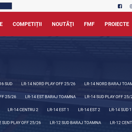
E
COMPETIȚII
NOUTĂŢI
FMF
PROIECTE
16 SUD
LR-14 NORD PLAY OFF 25/26
LR-14 NORD BARAJ TOA
FF 25/26
LR-14 EST BARAJ TOAMNA
LR-14 SUD PLAY OFF 25/
LR-14 CENTRU 2
LR-14 EST 1
LR-14 EST 2
LR-14 SUD 1
2 SUD PLAY OFF 25/26
LR-12 SUD BARAJ TOAMNA
LR-12 CENT