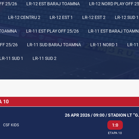
FF 25/26
LR-12 EST BARAJ TOAMNA
LR-12 NORD PLAY OFF 2
LR-12 CENTRU 2
LR-12 EST 1
LR-12 EST 2
LR-12 SUD 1
 TOAMNA
LR-11 EST PLAY OFF 25/26
LR-11 EST BARAJ TOAM
FF 25/26
LR-11 SUD BARAJ TOAMNA
LR-11 NORD 1
LR-11
LR-11 SUD 1
LR-11 SUD 2
A 10
26 APR 2026 / 09:00 / STADION LT ”
1:0
CSF KIDS
ETAPA 10