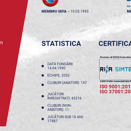
MEMBRU UEFA
--
10.02.1993
M
STATISTICA
CERTIFIC
în
DATA FONDĂRII:
14.04.1990
ECHIPE: 2053
CLUBURI (AMATORI): 147
ISO 9001:201
ISO 37001:2
JUCĂTORI
ÎNREGISTRAŢI: 43216
CLUBURI (NON-
AMATORI): 11
JUCĂTORI SUB 18 ANI:
17987