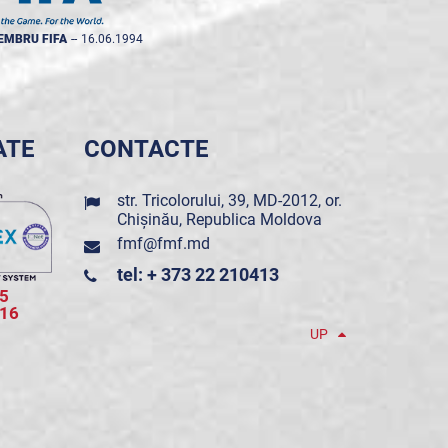
EMBRU FIFA
--
16.06.1994
ATE
CONTACTE
str. Tricolorului, 39, MD-2012, or.
Chișinău, Republica Moldova
fmf@fmf.md
tel: + 373 22 210413
5
016
UP