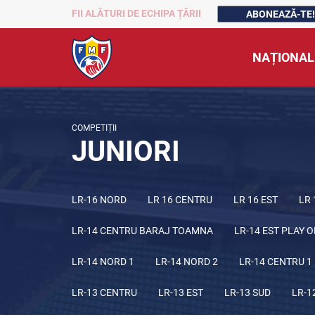
FII ALĂTURI DE ECHIPA ȚĂRII
ABONEAZĂ-TE!
NAȚIONAL
COMPETIȚII
JUNIORI
LR-16 NORD
LR 16 CENTRU
LR 16 EST
LR 
LR-14 CENTRU BARAJ TOAMNA
LR-14 EST PLAY O
LR-14 NORD 1
LR-14 NORD 2
LR-14 CENTRU 1
LR-13 CENTRU
LR-13 EST
LR-13 SUD
LR-1