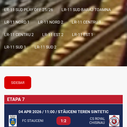
LR-11 SUD PLAY OFF 25/26
LR-11 SUD BARAJ TOAMNA
LR-11 NORD 1
LR-11 NORD 2
LR-11 CENTRU 1
LR-11 CENTRU 2
LR-11 EST 2
LR-11 EST 1
LR-11 SUD 1
LR-11 SUD 2
SIDEBAR
ETAPA 7
04 APR 2026 / 11:00 / STĂUCENI TEREN SINTETIC
CS ROYAL
1:2
FC STAUCENI
CHISINAU