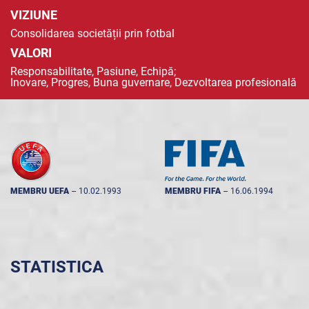
VIZIUNE
Consolidarea societății prin fotbal
VALORI
Responsabilitate, Pasiune, Echipă;
Inovare, Progres, Buna guvernare, Dezvoltarea profesională
MEMBRU UEFA
--
10.02.1993
MEMBRU FIFA
--
16.06.1994
STATISTICA