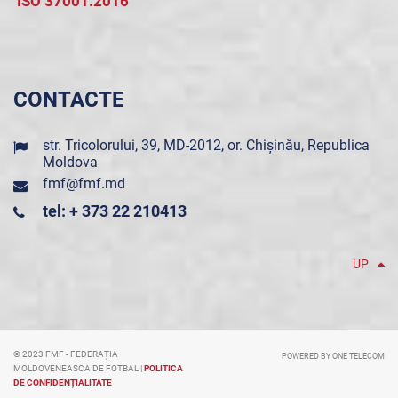
ISO 37001:2016
CONTACTE
str. Tricolorului, 39, MD-2012, or. Chișinău, Republica
Moldova
fmf@fmf.md
tel: + 373 22 210413
UP
© 2023 FMF - FEDERAȚIA
POWERED BY ONE TELECOM
MOLDOVENEASCA DE FOTBAL |
POLITICA
DE CONFIDENȚIALITATE