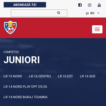
ABONEAZĂ-TE!
RO
Togg
navig
COMPETIȚII
JUNIORI
LR-16 NORD
LR 16 CENTRU
LR 16 EST
LR 16 SUD
LR-14 NORD PLAY OFF 25/26
LR-14 NORD BARAJ TOAMNA