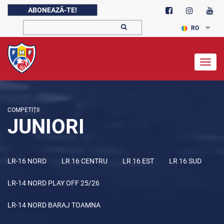
ABONEAZĂ-TE!
RO
Togg
navig
COMPETIȚII
JUNIORI
LR-16 NORD
LR 16 CENTRU
LR 16 EST
LR 16 SUD
LR-14 NORD PLAY OFF 25/26
LR-14 NORD BARAJ TOAMNA