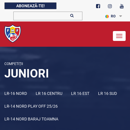
ABONEAZĂ-TE!
RO
Togg
navig
COMPETIȚII
JUNIORI
LR-16 NORD
LR 16 CENTRU
LR 16 EST
LR 16 SUD
LR-14 NORD PLAY OFF 25/26
LR-14 NORD BARAJ TOAMNA