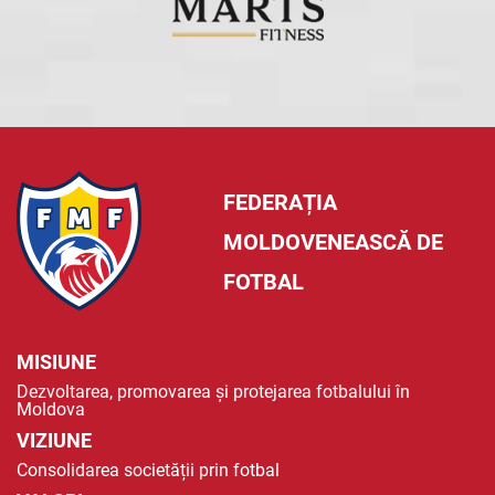
FEDERAȚIA
MOLDOVENEASCĂ DE
FOTBAL
MISIUNE
Dezvoltarea, promovarea și protejarea fotbalului în
Moldova
VIZIUNE
Consolidarea societății prin fotbal