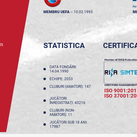
MEMBRU UEFA
--
10.02.1993
M
STATISTICA
CERTIFIC
în
DATA FONDĂRII:
14.04.1990
ECHIPE: 2053
CLUBURI (AMATORI): 147
ISO 9001:201
ISO 37001:2
JUCĂTORI
ÎNREGISTRAŢI: 43216
CLUBURI (NON-
AMATORI): 11
JUCĂTORI SUB 18 ANI:
17987