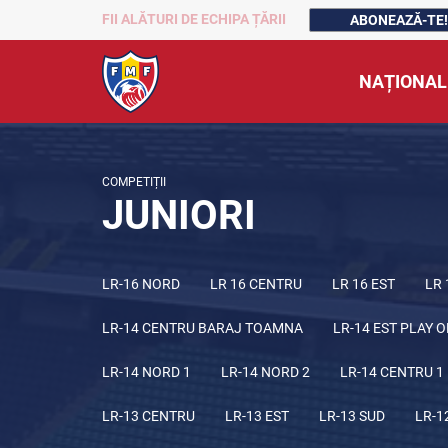
FII ALĂTURI DE ECHIPA ȚĂRII
ABONEAZĂ-TE!
NAȚIONAL
COMPETIȚII
JUNIORI
LR-16 NORD
LR 16 CENTRU
LR 16 EST
LR 
LR-14 CENTRU BARAJ TOAMNA
LR-14 EST PLAY O
LR-14 NORD 1
LR-14 NORD 2
LR-14 CENTRU 1
LR-13 CENTRU
LR-13 EST
LR-13 SUD
LR-1