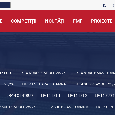
E
COMPETIȚII
NOUTĂŢI
FMF
PROIECTE
16 SUD
LR-14 NORD PLAY OFF 25/26
LR-14 NORD BARAJ TOA
FF 25/26
LR-14 EST BARAJ TOAMNA
LR-14 SUD PLAY OFF 25/
LR-14 CENTRU 2
LR-14 EST 1
LR-14 EST 2
LR-14 SUD 1
2 SUD PLAY OFF 25/26
LR-12 SUD BARAJ TOAMNA
LR-12 CENT