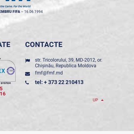
EMBRU FIFA
--
16.06.1994
ATE
CONTACTE
str. Tricolorului, 39, MD-2012, or.
Chișinău, Republica Moldova
fmf@fmf.md
tel: + 373 22 210413
5
016
UP