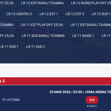
FF 25/26
LR-12 EST BARAJ TOAMNA
LR-12 NORD PLAY OFF 2
LR-12 CENTRU 2
LR-12 EST 1
LR-12 EST 2
LR-12 SUD 1
 TOAMNA
LR-11 EST PLAY OFF 25/26
LR-11 EST BARAJ TOAM
FF 25/26
LR-11 SUD BARAJ TOAMNA
LR-11 NORD 1
LR-11
LR-11 SUD 1
LR-11 SUD 2
A 5
25 MAR 2026 / 03:00 / JOMA ARENA T
0:0
FC VICTORIA
ETAPA 5