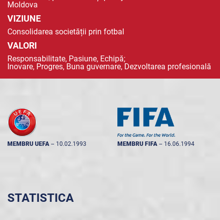
Moldova
VIZIUNE
Consolidarea societății prin fotbal
VALORI
Responsabilitate, Pasiune, Echipă;
Inovare, Progres, Buna guvernare, Dezvoltarea profesională
MEMBRU UEFA
--
10.02.1993
MEMBRU FIFA
--
16.06.1994
STATISTICA