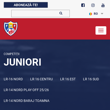
ABONEAZĂ-TE!
RO
Togg
navig
COMPETIȚII
JUNIORI
LR-16 NORD
LR 16 CENTRU
LR 16 EST
LR 16 SUD
LR-14 NORD PLAY OFF 25/26
LR-14 NORD BARAJ TOAMNA