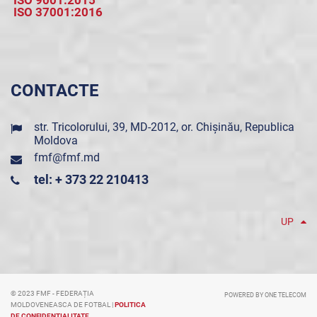
ISO 9001:2015
ISO 37001:2016
CONTACTE
str. Tricolorului, 39, MD-2012, or. Chișinău, Republica
Moldova
fmf@fmf.md
tel: + 373 22 210413
UP
© 2023 FMF - FEDERAȚIA
POWERED BY ONE TELECOM
MOLDOVENEASCA DE FOTBAL |
POLITICA
DE CONFIDENȚIALITATE