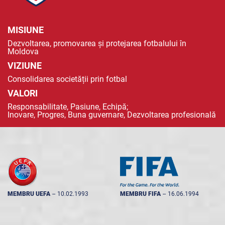
MISIUNE
Dezvoltarea, promovarea și protejarea fotbalului în
Moldova
VIZIUNE
Consolidarea societății prin fotbal
VALORI
Responsabilitate, Pasiune, Echipă;
Inovare, Progres, Buna guvernare, Dezvoltarea profesională
MEMBRU UEFA
--
10.02.1993
MEMBRU FIFA
--
16.06.1994