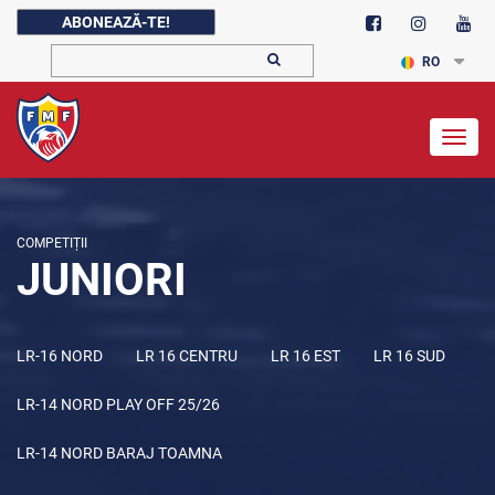
ABONEAZĂ-TE!
RO
Togg
navig
COMPETIȚII
JUNIORI
LR-16 NORD
LR 16 CENTRU
LR 16 EST
LR 16 SUD
LR-14 NORD PLAY OFF 25/26
LR-14 NORD BARAJ TOAMNA