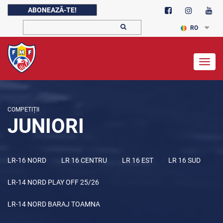
ABONEAZĂ-TE!
RO
Togg
navig
COMPETIȚII
JUNIORI
LR-16 NORD
LR 16 CENTRU
LR 16 EST
LR 16 SUD
LR-14 NORD PLAY OFF 25/26
LR-14 NORD BARAJ TOAMNA