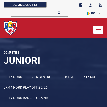
ABONEAZĂ-TE!
RO
Togg
navig
COMPETIȚII
JUNIORI
LR-16 NORD
LR 16 CENTRU
LR 16 EST
LR 16 SUD
LR-14 NORD PLAY OFF 25/26
LR-14 NORD BARAJ TOAMNA