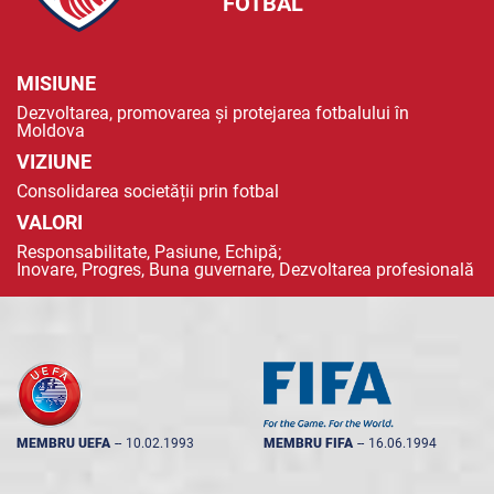
FOTBAL
MISIUNE
Dezvoltarea, promovarea și protejarea fotbalului în
Moldova
VIZIUNE
Consolidarea societății prin fotbal
VALORI
Responsabilitate, Pasiune, Echipă;
Inovare, Progres, Buna guvernare, Dezvoltarea profesională
MEMBRU UEFA
--
10.02.1993
MEMBRU FIFA
--
16.06.1994