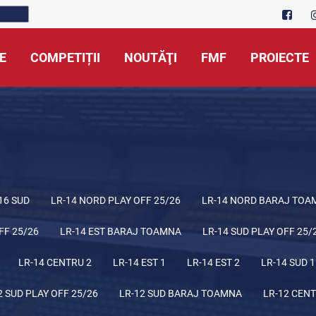
E
COMPETIȚII
NOUTĂŢI
FMF
PROIECTE
16 SUD
LR-14 NORD PLAY OFF 25/26
LR-14 NORD BARAJ TOA
FF 25/26
LR-14 EST BARAJ TOAMNA
LR-14 SUD PLAY OFF 25/
LR-14 CENTRU 2
LR-14 EST 1
LR-14 EST 2
LR-14 SUD 1
2 SUD PLAY OFF 25/26
LR-12 SUD BARAJ TOAMNA
LR-12 CENT