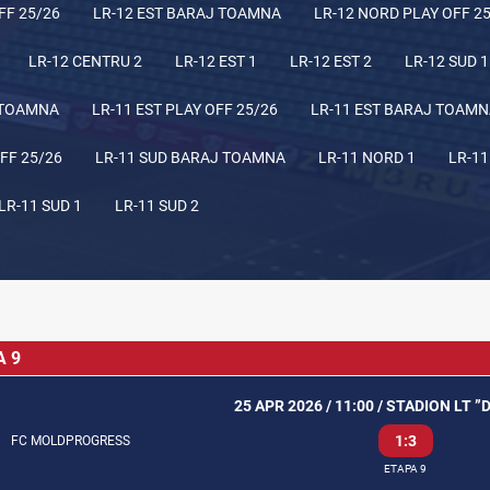
FF 25/26
LR-12 EST BARAJ TOAMNA
LR-12 NORD PLAY OFF 2
LR-12 CENTRU 2
LR-12 EST 1
LR-12 EST 2
LR-12 SUD 1
 TOAMNA
LR-11 EST PLAY OFF 25/26
LR-11 EST BARAJ TOAM
FF 25/26
LR-11 SUD BARAJ TOAMNA
LR-11 NORD 1
LR-11
LR-11 SUD 1
LR-11 SUD 2
A 9
25 APR 2026 / 11:00 / STADION LT ”D
1:3
FC MOLDPROGRESS
ETAPA 9