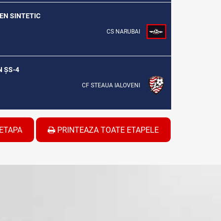
REN SINTETIC
CS NARUBAI
N ȘS-4
CF STEAUA IALOVENI
ETAPA
PRINTEAZA TOATE ETAPELE