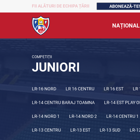
FII ALĂTURI DE ECHIPA ȚĂRII
ABONEAZĂ-TE!
NAȚIONAL
COMPETIȚII
JUNIORI
LR-16 NORD
LR 16 CENTRU
LR 16 EST
LR 
LR-14 CENTRU BARAJ TOAMNA
LR-14 EST PLAY O
LR-14 NORD 1
LR-14 NORD 2
LR-14 CENTRU 1
LR-13 CENTRU
LR-13 EST
LR-13 SUD
LR-1