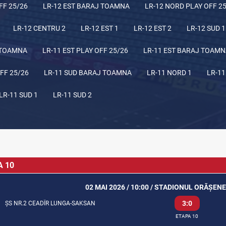
FF 25/26
LR-12 EST BARAJ TOAMNA
LR-12 NORD PLAY OFF 2
LR-12 CENTRU 2
LR-12 EST 1
LR-12 EST 2
LR-12 SUD 1
 TOAMNA
LR-11 EST PLAY OFF 25/26
LR-11 EST BARAJ TOAM
FF 25/26
LR-11 SUD BARAJ TOAMNA
LR-11 NORD 1
LR-11
LR-11 SUD 1
LR-11 SUD 2
A 10
02 MAI 2026 / 10:00 / STADIONUL ORĂȘE
3:0
ȘS NR.2 CEADÎR LUNGA-SAKSAN
ETAPA 10