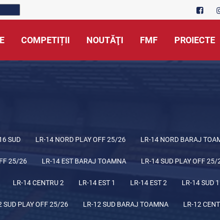
E
COMPETIȚII
NOUTĂŢI
FMF
PROIECTE
16 SUD
LR-14 NORD PLAY OFF 25/26
LR-14 NORD BARAJ TOA
FF 25/26
LR-14 EST BARAJ TOAMNA
LR-14 SUD PLAY OFF 25/
LR-14 CENTRU 2
LR-14 EST 1
LR-14 EST 2
LR-14 SUD 1
2 SUD PLAY OFF 25/26
LR-12 SUD BARAJ TOAMNA
LR-12 CENT