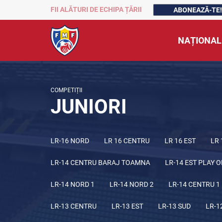
FII ALĂTURI DE ECHIPA ȚĂRII
ABONEAZĂ-TE!
NAȚIONAL
COMPETIȚII
JUNIORI
LR-16 NORD
LR 16 CENTRU
LR 16 EST
LR 
LR-14 CENTRU BARAJ TOAMNA
LR-14 EST PLAY O
LR-14 NORD 1
LR-14 NORD 2
LR-14 CENTRU 1
LR-13 CENTRU
LR-13 EST
LR-13 SUD
LR-1