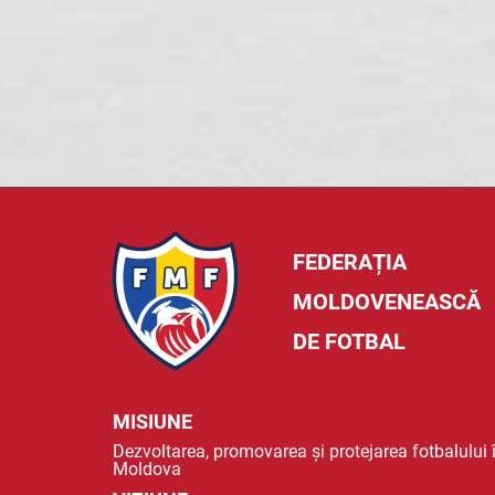
FEDERAȚIA
MOLDOVENEASCĂ
DE FOTBAL
MISIUNE
Dezvoltarea, promovarea și protejarea fotbalului 
Moldova