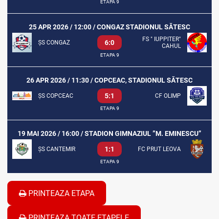
ETAPA 9
25 APR 2026 / 12:00 / CONGAZ STADIONUL SĂTESC
FS " IUPPITER"
6:0
ȘS CONGAZ
CAHUL
ETAPA 9
26 APR 2026 / 11:30 / COPCEAC, STADIONUL SĂTESC
5:1
ȘS COPCEAC
CF OLIMP
ETAPA 9
19 MAI 2026 / 16:00 / STADION GIMNAZIUL ”M. EMINESCU”
1:1
ȘS CANTEMIR
FC PRUT LEOVA
ETAPA 9
PRINTEAZA ETAPA
PRINTEAZA TOATE ETAPELE