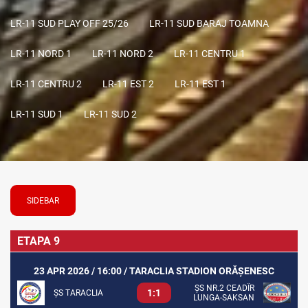
LR-11 SUD PLAY OFF 25/26
LR-11 SUD BARAJ TOAMNA
LR-11 NORD 1
LR-11 NORD 2
LR-11 CENTRU 1
LR-11 CENTRU 2
LR-11 EST 2
LR-11 EST 1
LR-11 SUD 1
LR-11 SUD 2
SIDEBAR
ETAPA 9
23 APR 2026 / 16:00 / TARACLIA STADION ORĂȘENESC
ȘS NR.2 CEADÎR
1:1
ȘS TARACLIA
LUNGA-SAKSAN