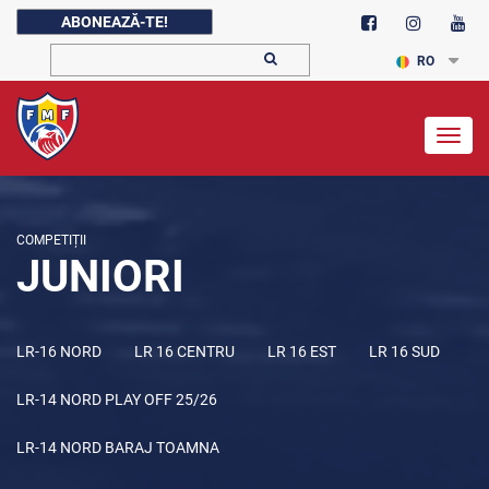
ABONEAZĂ-TE!
RO
Togg
navig
COMPETIȚII
JUNIORI
LR-16 NORD
LR 16 CENTRU
LR 16 EST
LR 16 SUD
LR-14 NORD PLAY OFF 25/26
LR-14 NORD BARAJ TOAMNA