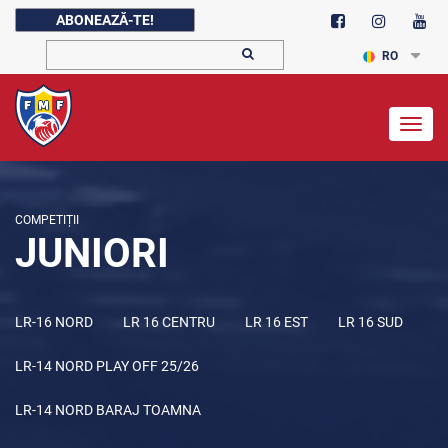
ABONEAZĂ-TE!
RO
Togg
navig
COMPETIȚII
JUNIORI
LR-16 NORD
LR 16 CENTRU
LR 16 EST
LR 16 SUD
LR-14 NORD PLAY OFF 25/26
LR-14 NORD BARAJ TOAMNA