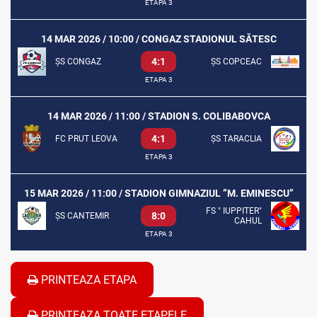
ETAPA 3
14 MAR 2026 / 10:00 / CONGAZ STADIONUL SĂTESC
4:1
ȘS CONGAZ
ȘS COPCEAC
ETAPA 3
14 MAR 2026 / 11:00 / STADION S. COLIBABOVCA
4:1
FC PRUT LEOVA
ȘS TARACLIA
ETAPA 3
15 MAR 2026 / 11:00 / STADION GIMNAZIUL ”M. EMINESCU”
FS " IUPPITER"
8:0
ȘS CANTEMIR
CAHUL
ETAPA 3
PRINTEAZA ETAPA
PRINTEAZA TOATE ETAPELE