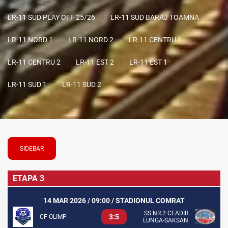
LR-11 SUD PLAY OFF 25/26
LR-11 SUD BARAJ TOAMNA
LR-11 NORD 1
LR-11 NORD 2
LR-11 CENTRU 1
LR-11 CENTRU 2
LR-11 EST 2
LR-11 EST 1
LR-11 SUD 1
LR-11 SUD 2
SIDEBAR
ETAPA 3
14 MAR 2026 / 09:00 / STADIONUL COMRAT
ȘS NR.2 CEADÎR
3:5
CF OLIMP
LUNGA-SAKSAN