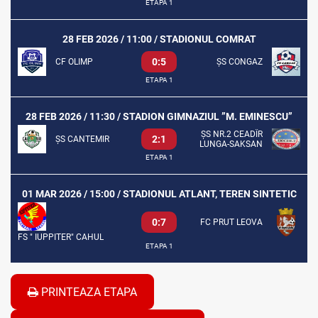
ETAPA 1
28 FEB 2026 / 11:00 / STADIONUL COMRAT
0:5
CF OLIMP
ȘS CONGAZ
ETAPA 1
28 FEB 2026 / 11:30 / STADION GIMNAZIUL ”M. EMINESCU”
ȘS NR.2 CEADÎR
2:1
ȘS CANTEMIR
LUNGA-SAKSAN
ETAPA 1
01 MAR 2026 / 15:00 / STADIONUL ATLANT, TEREN SINTETIC
0:7
FC PRUT LEOVA
FS " IUPPITER" CAHUL
ETAPA 1
PRINTEAZA ETAPA