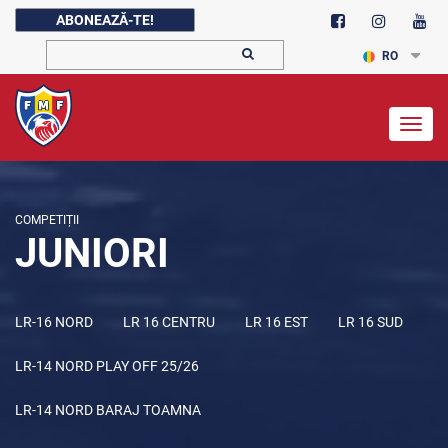
ABONEAZĂ-TE!
RO
Togg
navig
COMPETIȚII
JUNIORI
LR-16 NORD
LR 16 CENTRU
LR 16 EST
LR 16 SUD
LR-14 NORD PLAY OFF 25/26
LR-14 NORD BARAJ TOAMNA