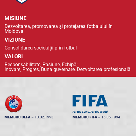
MISIUNE
Dezvoltarea, promovarea și protejarea fotbalului în
Moldova
VIZIUNE
Consolidarea societății prin fotbal
VALORI
Responsabilitate, Pasiune, Echipă;
Inovare, Progres, Buna guvernare, Dezvoltarea profesională
MEMBRU UEFA
--
10.02.1993
MEMBRU FIFA
--
16.06.1994