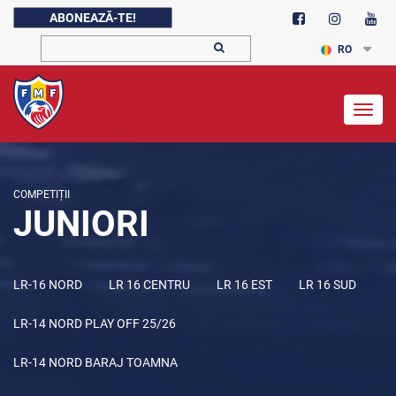
ABONEAZĂ-TE!
RO
Togg
navig
COMPETIȚII
JUNIORI
LR-16 NORD
LR 16 CENTRU
LR 16 EST
LR 16 SUD
LR-14 NORD PLAY OFF 25/26
LR-14 NORD BARAJ TOAMNA