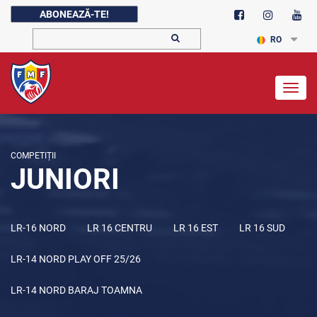
ABONEAZĂ-TE!
RO
Togg
navig
COMPETIȚII
JUNIORI
LR-16 NORD
LR 16 CENTRU
LR 16 EST
LR 16 SUD
LR-14 NORD PLAY OFF 25/26
LR-14 NORD BARAJ TOAMNA