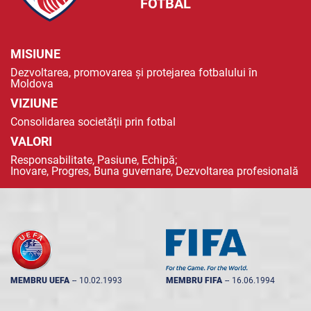
FOTBAL
MISIUNE
Dezvoltarea, promovarea și protejarea fotbalului în
Moldova
VIZIUNE
Consolidarea societății prin fotbal
VALORI
Responsabilitate, Pasiune, Echipă;
Inovare, Progres, Buna guvernare, Dezvoltarea profesională
MEMBRU UEFA
--
10.02.1993
MEMBRU FIFA
--
16.06.1994