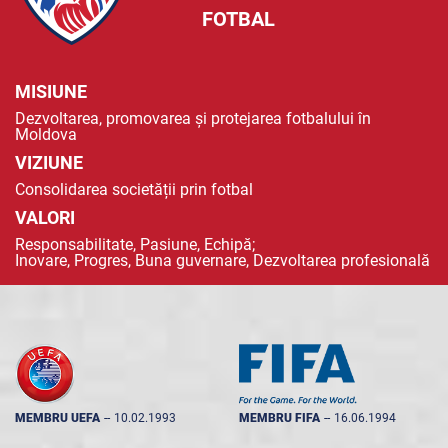
FOTBAL
MISIUNE
Dezvoltarea, promovarea și protejarea fotbalului în
Moldova
VIZIUNE
Consolidarea societății prin fotbal
VALORI
Responsabilitate, Pasiune, Echipă;
Inovare, Progres, Buna guvernare, Dezvoltarea profesională
MEMBRU UEFA
--
10.02.1993
MEMBRU FIFA
--
16.06.1994