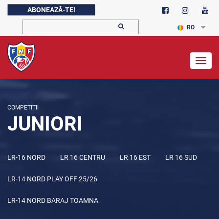
ABONEAZĂ-TE!
RO
Togg
navig
COMPETIȚII
JUNIORI
LR-16 NORD
LR 16 CENTRU
LR 16 EST
LR 16 SUD
LR-14 NORD PLAY OFF 25/26
LR-14 NORD BARAJ TOAMNA