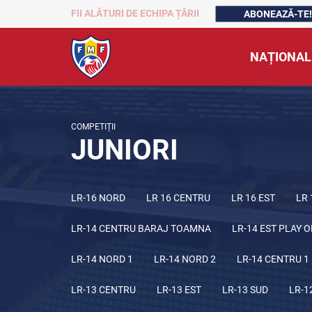
FII ALĂTURI DE ECHIPA ȚĂRII
ABONEAZĂ-TE!
NAȚIONAL
COMPETIȚII
JUNIORI
LR-16 NORD
LR 16 CENTRU
LR 16 EST
LR 
LR-14 CENTRU BARAJ TOAMNA
LR-14 EST PLAY O
LR-14 NORD 1
LR-14 NORD 2
LR-14 CENTRU 1
LR-13 CENTRU
LR-13 EST
LR-13 SUD
LR-1