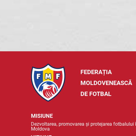
FEDERAȚIA
MOLDOVENEASCĂ
DE FOTBAL
MISIUNE
Dezvoltarea, promovarea și protejarea fotbalului 
Moldova