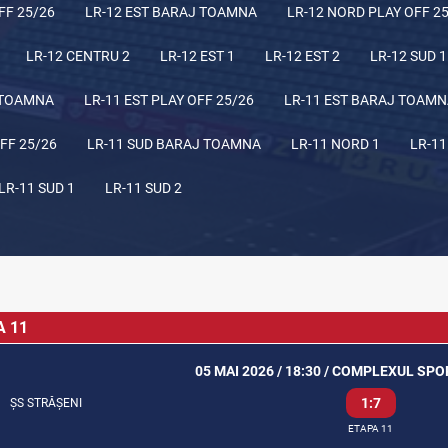
FF 25/26
LR-12 EST BARAJ TOAMNA
LR-12 NORD PLAY OFF 2
LR-12 CENTRU 2
LR-12 EST 1
LR-12 EST 2
LR-12 SUD 1
 TOAMNA
LR-11 EST PLAY OFF 25/26
LR-11 EST BARAJ TOAM
FF 25/26
LR-11 SUD BARAJ TOAMNA
LR-11 NORD 1
LR-11
LR-11 SUD 1
LR-11 SUD 2
A 11
05 MAI 2026 / 18:30 / COMPLEXUL SP
1:7
ȘS STRĂȘENI
ETAPA 11