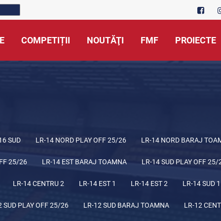
E
COMPETIȚII
NOUTĂŢI
FMF
PROIECTE
16 SUD
LR-14 NORD PLAY OFF 25/26
LR-14 NORD BARAJ TOA
FF 25/26
LR-14 EST BARAJ TOAMNA
LR-14 SUD PLAY OFF 25/
LR-14 CENTRU 2
LR-14 EST 1
LR-14 EST 2
LR-14 SUD 1
2 SUD PLAY OFF 25/26
LR-12 SUD BARAJ TOAMNA
LR-12 CENT