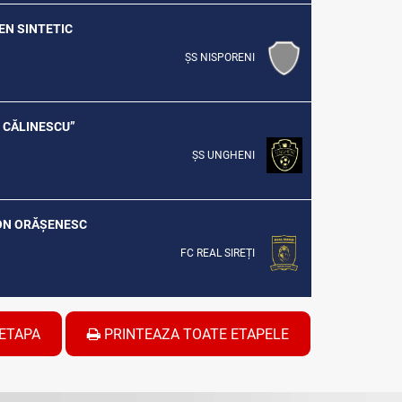
REN SINTETIC
ȘS NISPORENI
G. CĂLINESCU”
ȘS UNGHENI
DION ORĂȘENESC
FC REAL SIREȚI
ETAPA
PRINTEAZA TOATE ETAPELE