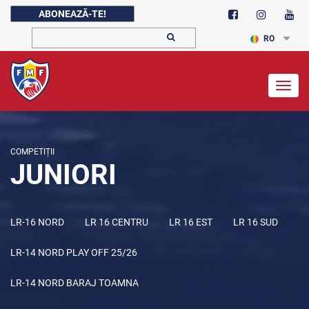
ABONEAZĂ-TE!
RO
Togg
navig
COMPETIȚII
JUNIORI
LR-16 NORD
LR 16 CENTRU
LR 16 EST
LR 16 SUD
LR-14 NORD PLAY OFF 25/26
LR-14 NORD BARAJ TOAMNA