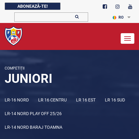
ABONEAZĂ-TE!
RO
Togg
navig
COMPETIȚII
JUNIORI
LR-16 NORD
LR 16 CENTRU
LR 16 EST
LR 16 SUD
LR-14 NORD PLAY OFF 25/26
LR-14 NORD BARAJ TOAMNA