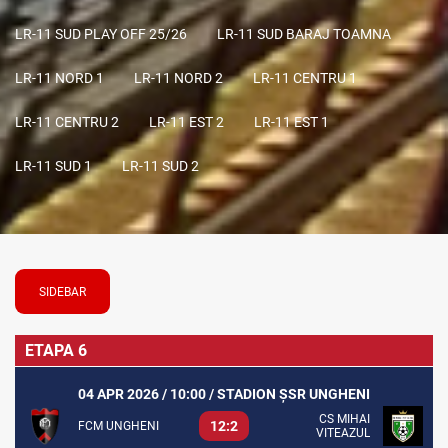
LR-11 SUD PLAY OFF 25/26
LR-11 SUD BARAJ TOAMNA
LR-11 NORD 1
LR-11 NORD 2
LR-11 CENTRU 1
LR-11 CENTRU 2
LR-11 EST 2
LR-11 EST 1
LR-11 SUD 1
LR-11 SUD 2
SIDEBAR
ETAPA 6
04 APR 2026 / 10:00 / STADION ȘSR UNGHENI
CS MIHAI
12:2
FCM UNGHENI
VITEAZUL