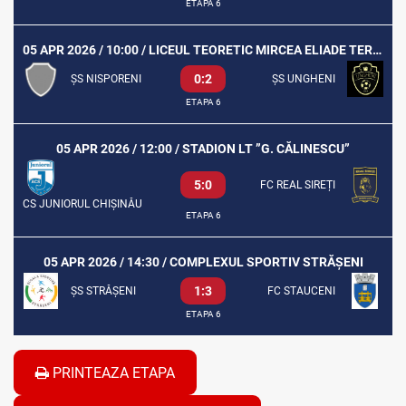
ETAPA 6
05 APR 2026 / 10:00 / LICEUL TEORETIC MIRCEA ELIADE TEREN SINTETIC
0:2
ȘS NISPORENI
ȘS UNGHENI
ETAPA 6
05 APR 2026 / 12:00 / STADION LT ”G. CĂLINESCU”
5:0
FC REAL SIREȚI
CS JUNIORUL CHIȘINĂU
ETAPA 6
05 APR 2026 / 14:30 / COMPLEXUL SPORTIV STRĂȘENI
1:3
ȘS STRĂȘENI
FC STAUCENI
ETAPA 6
PRINTEAZA ETAPA