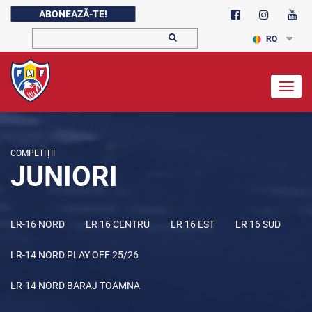
ABONEAZĂ-TE!
RO
Togg
navig
COMPETIȚII
JUNIORI
LR-16 NORD
LR 16 CENTRU
LR 16 EST
LR 16 SUD
LR-14 NORD PLAY OFF 25/26
LR-14 NORD BARAJ TOAMNA