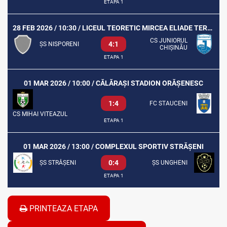
ETAPA 1
28 FEB 2026 / 10:30 / LICEUL TEORETIC MIRCEA ELIADE TEREN SINTETIC
CS JUNIORUL
4:1
ȘS NISPORENI
CHIȘINĂU
ETAPA 1
01 MAR 2026 / 10:00 / CĂLĂRAȘI STADION ORĂȘENESC
1:4
FC STAUCENI
CS MIHAI VITEAZUL
ETAPA 1
01 MAR 2026 / 13:00 / COMPLEXUL SPORTIV STRĂȘENI
0:4
ȘS STRĂȘENI
ȘS UNGHENI
ETAPA 1
PRINTEAZA ETAPA