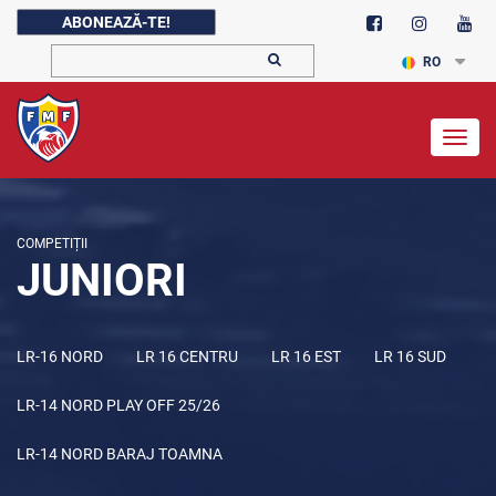
ABONEAZĂ-TE!
RO
Togg
navig
COMPETIȚII
JUNIORI
LR-16 NORD
LR 16 CENTRU
LR 16 EST
LR 16 SUD
LR-14 NORD PLAY OFF 25/26
LR-14 NORD BARAJ TOAMNA