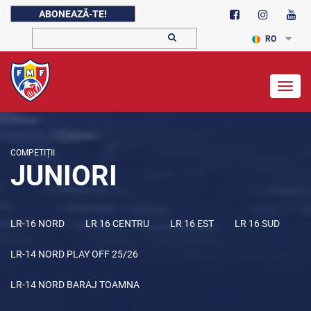
ABONEAZĂ-TE!
RO
Togg
navig
COMPETIȚII
JUNIORI
LR-16 NORD
LR 16 CENTRU
LR 16 EST
LR 16 SUD
LR-14 NORD PLAY OFF 25/26
LR-14 NORD BARAJ TOAMNA