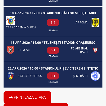
ETAPA 8
18 APR 2026 / 12:30 / STADIONUL SĂTESC MILEȘTII MICI
1:4
AF ROMA
CSF ACADEMIA GLORIA
ETAPA 8
18 APR 2026 / 14:00 / TELENEȘTI STADION ORĂȘENESC
FC ARSENAL
8:1
OLIMPYS
BĂLȚI
ETAPA 8
22 APR 2026 / 16:00 / STADIONUL PIȘEVIC TEREN SINTETIC
0:1
CSFCJT ATLETICO
ȘSSF BĂLȚI
ETAPA 8
PRINTEAZA ETAPA